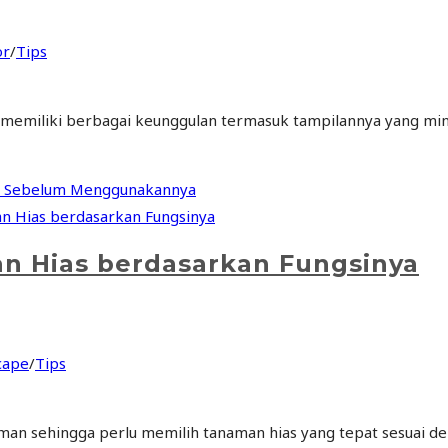
or
/
Tips
a memiliki berbagai keunggulan termasuk tampilannya yang mini
ca Sebelum Menggunakannya
an Hias berdasarkan Fungsinya
cape
/
Tips
man sehingga perlu memilih tanaman hias yang tepat sesuai d