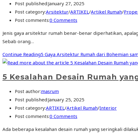
Post published:
January 27, 2025
Post category:
Arsitektur
/
ARTIKEL
/
Artikel Rumah
/
Proper
Post comments:
0 Comments
Jenis gaya arsitektur rumah benar-benar diperhatikan, apala
Sebab orang…
Continue Reading
5 Gaya Arsitektur Rumah dari Bohemian sam
5 Kesalahan Desain Rumah yang 
Post author:
masrum
Post published:
January 25, 2025
Post category:
ARTIKEL
/
Artikel Rumah
/
Interior
Post comments:
0 Comments
Ada beberapa kesalahan desain rumah yang seringkali dilakuk