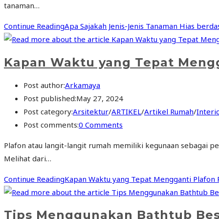
tanaman…
Continue Reading
Apa Sajakah Jenis-Jenis Tanaman Hias berda
Kapan Waktu yang Tepat Meng
Post author:
Arkamaya
Post published:
May 27, 2024
Post category:
Arsitektur
/
ARTIKEL
/
Artikel Rumah
/
Interi
Post comments:
0 Comments
Plafon atau langit-langit rumah memiliki kegunaan sebagai 
Melihat dari…
Continue Reading
Kapan Waktu yang Tepat Mengganti Plafon
Tips Menggunakan Bathtub Bes