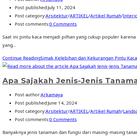
Post published:
July 11, 2024
Post category:
Arsitektur
/
ARTIKEL
/
Artikel Rumah
/
Interi
Post comments:
0 Comments
Saat ini pintu kaca menjadi pilhan yang cukup populer karen
yang…
Continue Reading
Simak Kelebihan dan Kekurangan Pintu Ka
Apa Sajakah Jenis-Jenis Tanam
Post author:
Arkamaya
Post published:
June 14, 2024
Post category:
Arsitektur
/
ARTIKEL
/
Artikel Rumah
/
Lands
Post comments:
0 Comments
Banyaknya jenis tanaman dan fungsi dari masing-masing tana