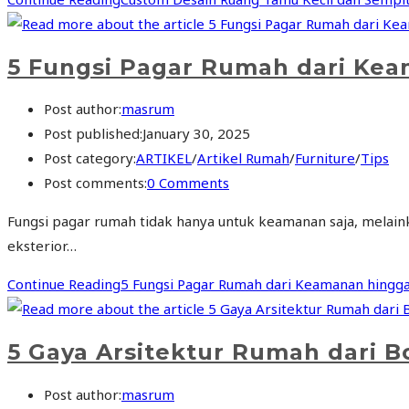
5 Fungsi Pagar Rumah dari Kea
Post author:
masrum
Post published:
January 30, 2025
Post category:
ARTIKEL
/
Artikel Rumah
/
Furniture
/
Tips
Post comments:
0 Comments
Fungsi pagar rumah tidak hanya untuk keamanan saja, melain
eksterior…
Continue Reading
5 Fungsi Pagar Rumah dari Keamanan hingga 
5 Gaya Arsitektur Rumah dari 
Post author:
masrum