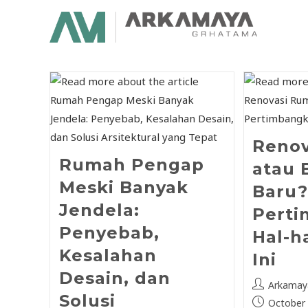
Reno
Rumah Pengap
atau 
Meski Banyak
Baru
Jendela:
Pert
Penyebab,
Hal-h
Kesalahan
Ini
Desain, dan
Arkamay
Solusi
October 