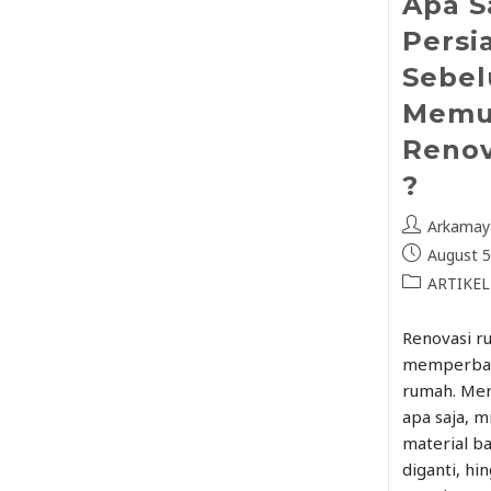
Apa S
Persi
Sebe
Memu
Reno
?
Arkamay
August 5
ARTIKEL
Renovasi r
memperbai
rumah. Mer
apa saja, m
material b
diganti, h