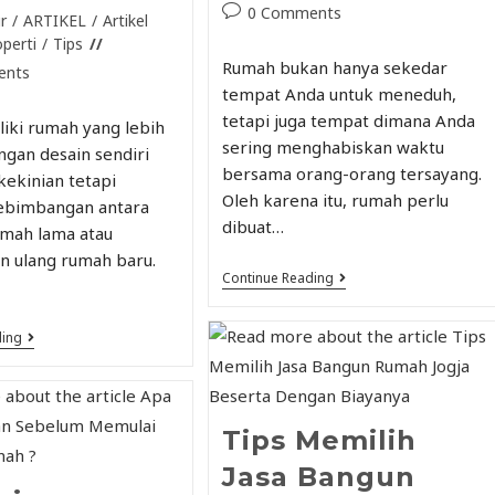
0 Comments
r
/
ARTIKEL
/
Artikel
operti
/
Tips
Rumah bukan hanya sekedar
ents
tempat Anda untuk meneduh,
tetapi juga tempat dimana Anda
liki rumah yang lebih
sering menghabiskan waktu
gan desain sendiri
bersama orang-orang tersayang.
kekinian tetapi
Oleh karena itu, rumah perlu
ebimbangan antara
dibuat…
umah lama atau
 ulang rumah baru.
Continue Reading
ding
Tips Memilih
Jasa Bangun