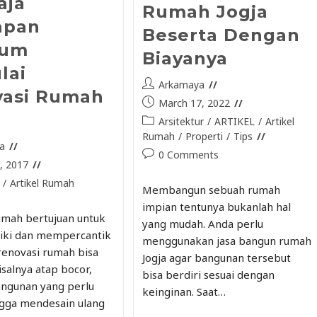
aja
Rumah Jogja
apan
Beserta Dengan
lum
Biayanya
lai
Arkamaya
vasi Rumah
March 17, 2022
Arsitektur
/
ARTIKEL
/
Artikel
Rumah
/
Properti
/
Tips
a
0 Comments
, 2017
/
Artikel Rumah
Membangun sebuah rumah
impian tentunya bukanlah hal
umah bertujuan untuk
yang mudah. Anda perlu
ki dan mempercantik
menggunakan jasa bangun rumah
enovasi rumah bisa
Jogja agar bangunan tersebut
isalnya atap bocor,
bisa berdiri sesuai dengan
angunan yang perlu
keinginan. Saat…
ingga mendesain ulang