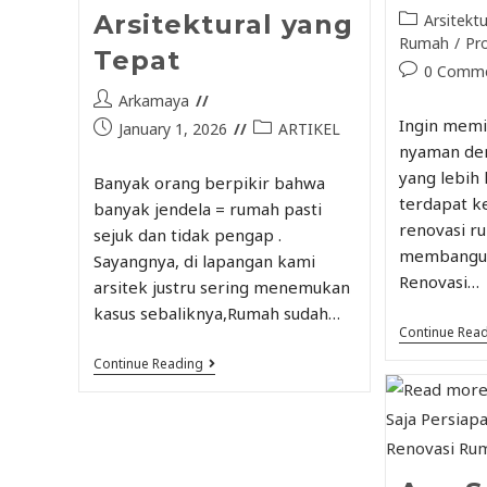
Arsitektural yang
Arsitektu
Rumah
/
Pr
Tepat
0 Comm
Arkamaya
Ingin memi
January 1, 2026
ARTIKEL
nyaman den
yang lebih 
Banyak orang berpikir bahwa
terdapat k
banyak jendela = rumah pasti
renovasi r
sejuk dan tidak pengap .
membangun
Sayangnya, di lapangan kami
Renovasi…
arsitek justru sering menemukan
kasus sebaliknya,Rumah sudah…
Continue Rea
Continue Reading