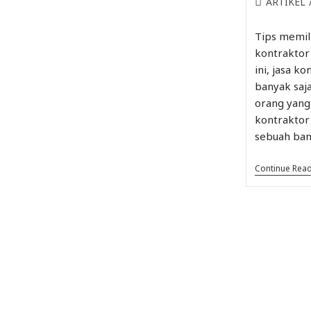
ARTIKEL
Tips memi
kontraktor
ini, jasa k
banyak saj
orang yang
kontrakto
sebuah ba
Continue Rea