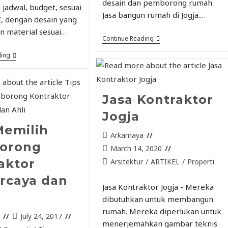
desain dan pemborong rumah.
i jadwal, budget, sesuai
Jasa bangun rumah di Jogja.…
I, dengan desain yang
n material sesuai…
Continue Reading
ding
Jasa Kontraktor
Jogja
Memilih
Arkamaya
orong
March 14, 2020
aktor
Arsitektur
/
ARTIKEL
/
Properti
rcaya dan
Jasa Kontraktor Jogja - Mereka
dibutuhkan untuk membangun
rumah. Mereka diperlukan untuk
a
July 24, 2017
menerjemahkan gambar teknis