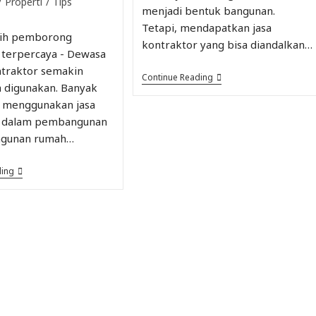
/
Properti
/
Tips
menjadi bentuk bangunan.
Tetapi, mendapatkan jasa
lih pemborong
kontraktor yang bisa diandalkan…
 terpercaya - Dewasa
ontraktor semakin
Continue Reading
a digunakan. Banyak
 menggunakan jasa
r dalam pembangunan
ngunan rumah…
ding