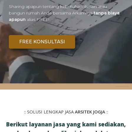
Sharing apapun tentang kebutuhan desain atau
bangun rumah Anda bersama Arkamaya
tanpa biaya
apapun
alias FREE!
FREE KONSULTASI
Jasa Arsitek Jogja - Jasa Gambar Desain Rumah Online - ARKAMAYA
:: SOLUSI LENGKAP JASA
ARSITEK JOGJA
::
Berikut layanan jasa yang kami sediakan,