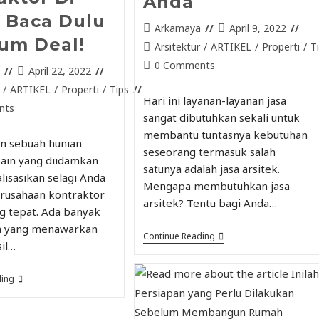
Anda
, Baca Dulu
Arkamaya
April 9, 2022
um Deal!
Arsitektur
/
ARTIKEL
/
Properti
/
T
0 Comments
a
April 22, 2022
/
ARTIKEL
/
Properti
/
Tips
Hari ini layanan-layanan jasa
nts
sangat dibutuhkan sekali untuk
membantu tuntasnya kebutuhan
 sebuah hunian
seseorang termasuk salah
ain yang diidamkan
satunya adalah jasa arsitek.
lisasikan selagi Anda
Mengapa membutuhkan jasa
rusahaan kontraktor
arsitek? Tentu bagi Anda…
ng tepat. Ada banyak
n yang menawarkan
Continue Reading
sil…
ding