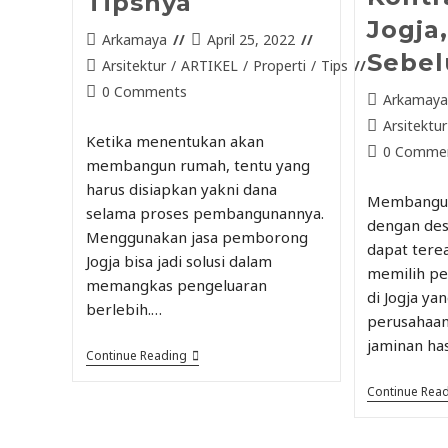
Tipsnya
Jogja
Arkamaya
April 25, 2022
Sebel
Arsitektur
/
ARTIKEL
/
Properti
/
Tips
0 Comments
Arkamay
Arsitektur
Ketika menentukan akan
0 Comme
membangun rumah, tentu yang
harus disiapkan yakni dana
Membangun
selama proses pembangunannya.
dengan des
Menggunakan jasa pemborong
dapat terea
Jogja bisa jadi solusi dalam
memilih pe
memangkas pengeluaran
di Jogja ya
berlebih.…
perusahaa
jaminan ha
Continue Reading
Continue Rea