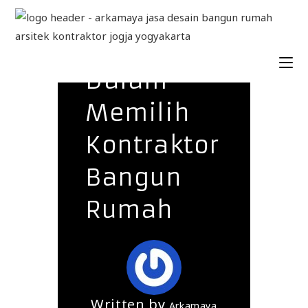
7 Trik Agar
Tepat
Dalam
Memilih
Kontraktor
Bangun
Rumah
Written by
Arkamaya