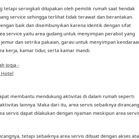
g tetapi seringkali dilupakan oleh pemilik rumah saat hendak
ang service sehingga terlihat tidak terawat dan berantakan.
g dengan baik dan disembunyikan karena identik dengan sifat
rea service yaitu area gudang untuk menyimpan perabot yang
uci jemur dan setrika pakaian, garasi untuk menyimpan kendaraa
ea kerja, kamar tidur, serta kamar mandi.
 dapat membantu mendukung aktivitas di dalam rumah seperti
ivitas lainnya. Maka dari itu, area servis sebaiknya dirancan
rea servis dapat dilakukan dengan nyaman meskipun area servi
ncangnya, tetapi sebaiknya area servis dibuat dengan akses ata