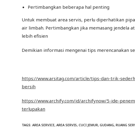
Pertimbangkan beberapa hal penting
Untuk membuat area servis, perlu diperhatikan pi
air limbah. Pertimbangkan jika memasang jendela at
lebih efisien
Demikian informasi mengenai tips merencanakan se
https://www.arsitag.com/article/tips-dan-trik-sede
bersih
https://www.archify.com/id/archifynow/5-ide-pene
terlupakan
TAGS
:
AREA SERVICE
,
AREA SERVIS
,
CUCI JEMUR
,
GUDANG
,
RUANG SER