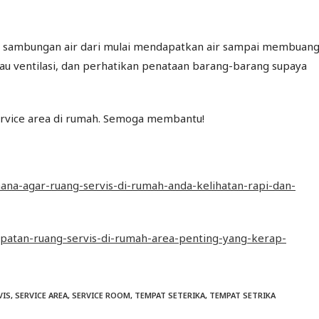
pa sambungan air dari mulai mendapatkan air sampai membuan
au ventilasi, dan perhatikan penataan barang-barang supaya
rvice area di rumah. Semoga membantu!
rhana-agar-ruang-servis-di-rumah-anda-kelihatan-rapi-dan-
mpatan-ruang-servis-di-rumah-area-penting-yang-kerap-
VIS
,
SERVICE AREA
,
SERVICE ROOM
,
TEMPAT SETERIKA
,
TEMPAT SETRIKA