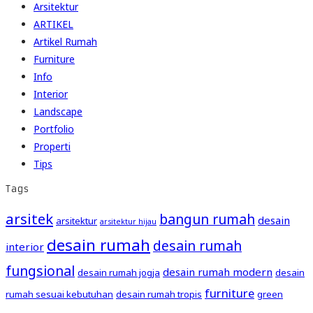
Arsitektur
ARTIKEL
Artikel Rumah
Furniture
Info
Interior
Landscape
Portfolio
Properti
Tips
Tags
arsitek
bangun rumah
desain
arsitektur
arsitektur hijau
desain rumah
desain rumah
interior
fungsional
desain rumah modern
desain rumah jogja
desain
furniture
rumah sesuai kebutuhan
desain rumah tropis
green