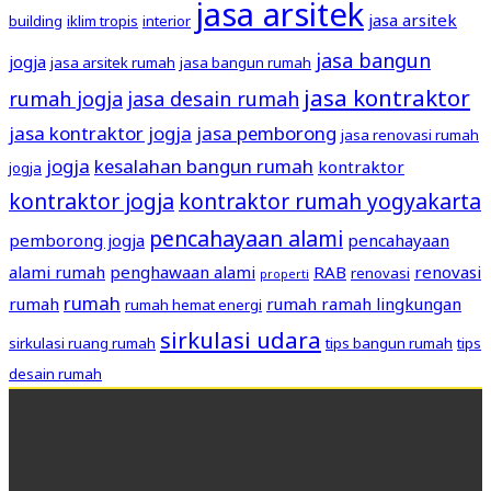
jasa arsitek
jasa arsitek
building
iklim tropis
interior
jasa bangun
jogja
jasa arsitek rumah
jasa bangun rumah
jasa kontraktor
rumah jogja
jasa desain rumah
jasa kontraktor jogja
jasa pemborong
jasa renovasi rumah
jogja
kesalahan bangun rumah
kontraktor
jogja
kontraktor jogja
kontraktor rumah yogyakarta
pencahayaan alami
pemborong jogja
pencahayaan
alami rumah
penghawaan alami
RAB
renovasi
renovasi
properti
rumah
rumah
rumah ramah lingkungan
rumah hemat energi
sirkulasi udara
sirkulasi ruang rumah
tips bangun rumah
tips
desain rumah