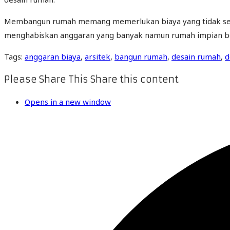
Membangun rumah memang memerlukan biaya yang tidak sedik
menghabiskan anggaran yang banyak namun rumah impian be
Tags
:
anggaran biaya
,
arsitek
,
bangun rumah
,
desain rumah
,
d
Please Share This
Share this content
Opens in a new window