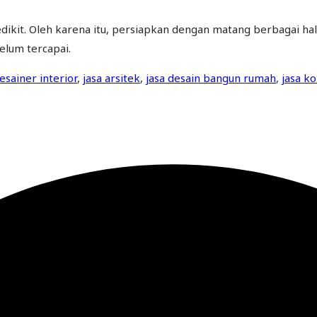
it. Oleh karena itu, persiapkan dengan matang berbagai hal
lum tercapai.
esainer interior
,
jasa arsitek
,
jasa desain bangun rumah
,
jasa k