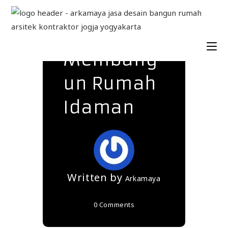
Tips
Sebelum
Membang
un Rumah
Idaman
Written by
Arkamaya
0 Comments