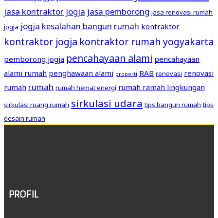
jasa kontraktor jogja
jasa pemborong
jasa renovasi rumah
jogja
kesalahan bangun rumah
kontraktor
jogja
kontraktor jogja
kontraktor rumah yogyakarta
pencahayaan alami
pemborong jogja
pencahayaan
alami rumah
penghawaan alami
RAB
renovasi
renovasi
properti
rumah
rumah
rumah ramah lingkungan
rumah hemat energi
sirkulasi udara
sirkulasi ruang rumah
tips bangun rumah
tips
desain rumah
PROFIL