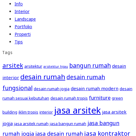
Info
Interior
Landscape
Portfolio
Properti
Tips
Tags
arsitek
bangun rumah
desain
arsitektur
arsitektur hijau
desain rumah
desain rumah
interior
fungsional
desain rumah modern
desain rumah jogja
desain
furniture
rumah sesuai kebutuhan
desain rumah tropis
green
jasa arsitek
jasa arsitek
building
iklim tropis
interior
jasa bangun
jogja
jasa arsitek rumah
jasa bangun rumah
jasa kontraktor
rumah jogja
jasa desain rumah