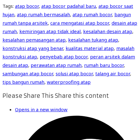
Tags
:
atap bocor
,
atap bocor padahal baru
,
atap bocor saat
hujan
,
atap rumah bermasalah
,
atap rumah bocor
,
bangun
rumah tanpa arsitek
,
cara mengatasi atap bocor
,
desain atap
rumah
,
kemiringan atap tidak ideal
,
kesalahan desain atap
,
kesalahan pemasangan atap
,
kesalahan tukang atap
,
konstruksi atap yang benar
,
kualitas material atap
,
masalah
konstruksi atap
,
penyebab atap bocor
,
peran arsitek dalam
desain atap
,
perawatan atap rumah
,
rumah baru bocor
,
sambungan atap bocor
,
solusi atap bocor
,
talang air bocor
,
tips bangun rumah
,
waterproofing atap
Please Share This
Share this content
Opens in a new window