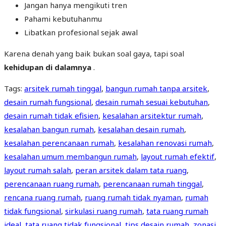
Jangan hanya mengikuti tren
Pahami kebutuhanmu
Libatkan profesional sejak awal
Karena denah yang baik bukan soal gaya, tapi soal
kehidupan di dalamnya
.
Tags
:
arsitek rumah tinggal
,
bangun rumah tanpa arsitek
,
desain rumah fungsional
,
desain rumah sesuai kebutuhan
,
desain rumah tidak efisien
,
kesalahan arsitektur rumah
,
kesalahan bangun rumah
,
kesalahan desain rumah
,
kesalahan perencanaan rumah
,
kesalahan renovasi rumah
,
kesalahan umum membangun rumah
,
layout rumah efektif
,
layout rumah salah
,
peran arsitek dalam tata ruang
,
perencanaan ruang rumah
,
perencanaan rumah tinggal
,
rencana ruang rumah
,
ruang rumah tidak nyaman
,
rumah
tidak fungsional
,
sirkulasi ruang rumah
,
tata ruang rumah
ideal
,
tata ruang tidak fungsional
,
tips desain rumah
,
zonasi