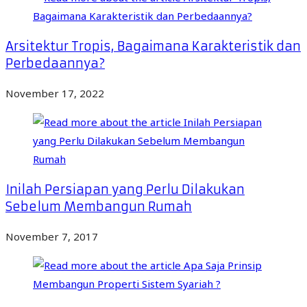
Arsitektur Tropis, Bagaimana Karakteristik dan
Perbedaannya?
November 17, 2022
Inilah Persiapan yang Perlu Dilakukan
Sebelum Membangun Rumah
November 7, 2017