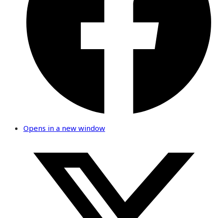
Opens in a new window