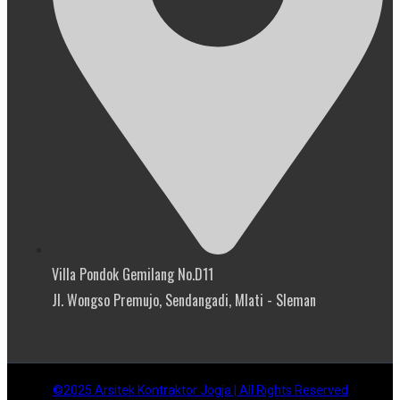
Villa Pondok Gemilang No.D11
Jl. Wongso Premujo, Sendangadi, Mlati - Sleman
©2025 Arsitek Kontraktor Jogja | All Rights Reserved