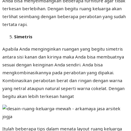
Anda bisa menyeimbangkan beberapa furniture agar tidak
terkesan berlebihan. Dengan begitu ruang keluarga akan
terlihat seimbang dengan beberapa perabotan yang sudah
tertata rapi.
Simetris
Apabila Anda menginginkan ruangan yang begitu simetris
antara sisi kanan dan kirinya maka Anda bisa membuatnya
sesuai dengan keinginan Anda sendiri. Anda bisa
mengkombinasikannya pada perabotan yang dipakai.
Kombinasikan perabotan berat dan ringan dengan warna
yang netral ataupun natural seperti warna cokelat. Dengan
begitu akan lebih terkesan hangat
Itulah beberapa tips dalam menata layout ruang keluarga