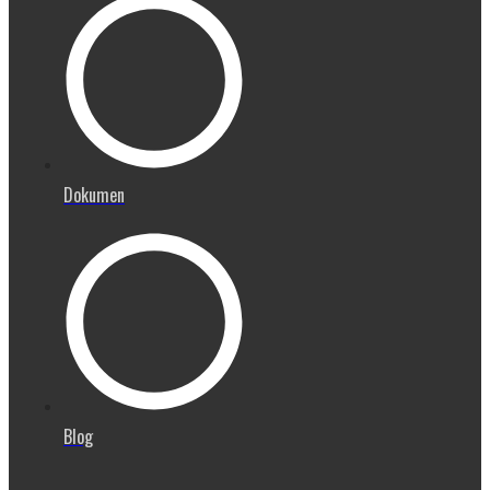
Dokumen
Blog