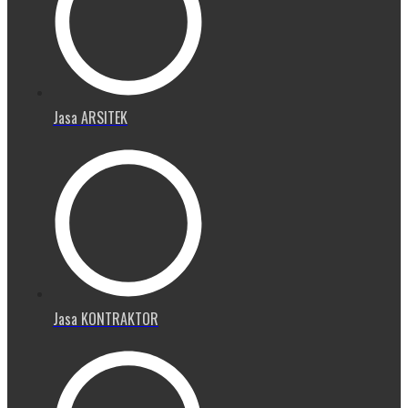
Jasa ARSITEK
Jasa KONTRAKTOR