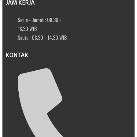
JAM KERJA
Senin - Jumat : 08.30 -
16.30 WIB
Sabtu : 08.30 - 14.30 WIB
KONTAK