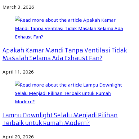
March 3, 2026
Apakah Kamar Mandi Tanpa Ventilasi Tidak
Masalah Selama Ada Exhaust Fan?
April 11, 2026
Lampu Downlight Selalu Menjadi Pilihan
Terbaik untuk Rumah Modern?
April 20, 2026