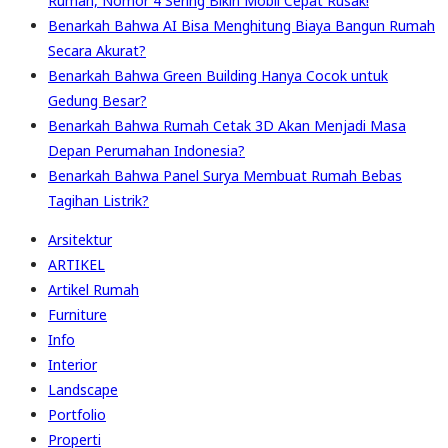
Rumah, Nomor 4 Sering Bikin Mobil Cepat Rusak!
Benarkah Bahwa AI Bisa Menghitung Biaya Bangun Rumah
Secara Akurat?
Benarkah Bahwa Green Building Hanya Cocok untuk
Gedung Besar?
Benarkah Bahwa Rumah Cetak 3D Akan Menjadi Masa
Depan Perumahan Indonesia?
Benarkah Bahwa Panel Surya Membuat Rumah Bebas
Tagihan Listrik?
Arsitektur
ARTIKEL
Artikel Rumah
Furniture
Info
Interior
Landscape
Portfolio
Properti