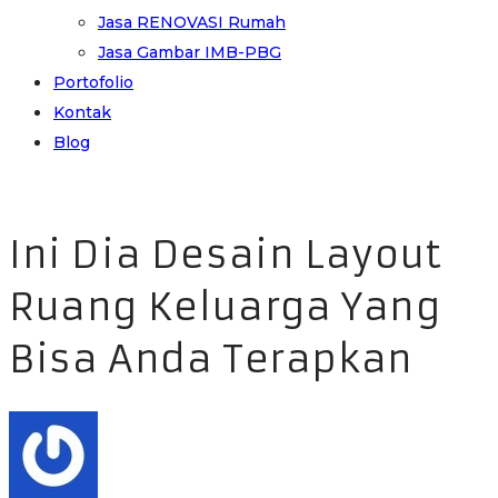
Jasa RENOVASI Rumah
Jasa Gambar IMB-PBG
Portofolio
Kontak
Blog
Ini Dia Desain Layout
Ruang Keluarga Yang
Bisa Anda Terapkan