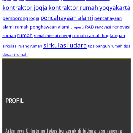
kontraktor jogja
kontraktor rumah yogyakarta
pencahayaan alami
pemborong jogja
pencahayaan
alami rumah
penghawaan alami
RAB
renovasi
renovasi
properti
rumah
rumah
rumah ramah lingkungan
rumah hemat energi
sirkulasi udara
sirkulasi ruang rumah
tips bangun rumah
tips
desain rumah
PROFIL
Arkamaya Grhatama fokus bergerak di bidang jasa rancang