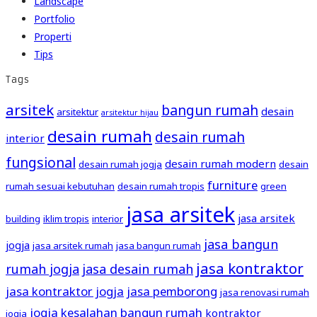
Landscape
Portfolio
Properti
Tips
Tags
arsitek
bangun rumah
desain
arsitektur
arsitektur hijau
desain rumah
desain rumah
interior
fungsional
desain rumah modern
desain rumah jogja
desain
furniture
rumah sesuai kebutuhan
desain rumah tropis
green
jasa arsitek
jasa arsitek
building
iklim tropis
interior
jasa bangun
jogja
jasa arsitek rumah
jasa bangun rumah
jasa kontraktor
rumah jogja
jasa desain rumah
jasa kontraktor jogja
jasa pemborong
jasa renovasi rumah
jogja
kesalahan bangun rumah
kontraktor
jogja