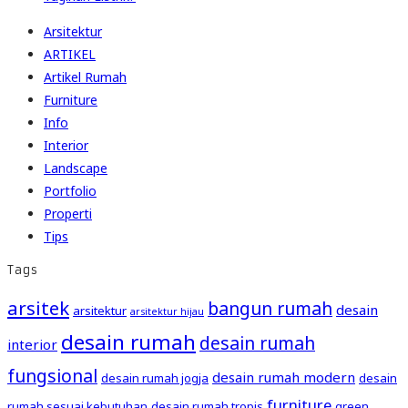
Arsitektur
ARTIKEL
Artikel Rumah
Furniture
Info
Interior
Landscape
Portfolio
Properti
Tips
Tags
arsitek
bangun rumah
desain
arsitektur
arsitektur hijau
desain rumah
desain rumah
interior
fungsional
desain rumah modern
desain rumah jogja
desain
furniture
rumah sesuai kebutuhan
desain rumah tropis
green