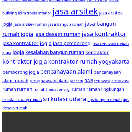
jasa arsitek
jasa arsitek
building
iklim tropis
interior
jasa bangun
jogja
jasa arsitek rumah
jasa bangun rumah
jasa kontraktor
rumah jogja
jasa desain rumah
jasa kontraktor jogja
jasa pemborong
jasa renovasi rumah
jogja
kesalahan bangun rumah
kontraktor
jogja
kontraktor jogja
kontraktor rumah yogyakarta
pencahayaan alami
pemborong jogja
pencahayaan
alami rumah
penghawaan alami
RAB
renovasi
renovasi
properti
rumah
rumah
rumah ramah lingkungan
rumah hemat energi
sirkulasi udara
sirkulasi ruang rumah
tips bangun rumah
tips
desain rumah