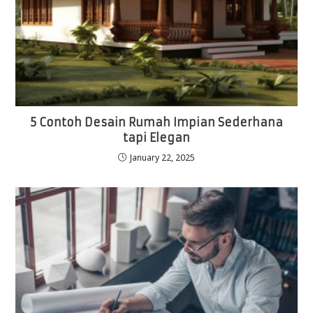
5 Contoh Desain Rumah Impian Sederhana
tapi Elegan
January 22, 2025