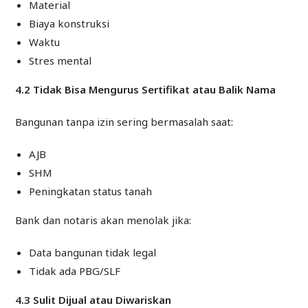
Material
Biaya konstruksi
Waktu
Stres mental
4.2 Tidak Bisa Mengurus Sertifikat atau Balik Nama
Bangunan tanpa izin sering bermasalah saat:
AJB
SHM
Peningkatan status tanah
Bank dan notaris akan menolak jika:
Data bangunan tidak legal
Tidak ada PBG/SLF
4.3 Sulit Dijual atau Diwariskan