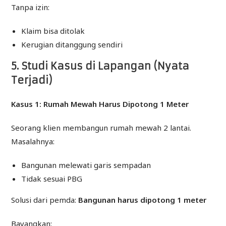
Tanpa izin:
Klaim bisa ditolak
Kerugian ditanggung sendiri
5. Studi Kasus di Lapangan (Nyata
Terjadi)
Kasus 1: Rumah Mewah Harus Dipotong 1 Meter
Seorang klien membangun rumah mewah 2 lantai.
Masalahnya:
Bangunan melewati garis sempadan
Tidak sesuai PBG
Solusi dari pemda:
Bangunan harus dipotong 1 meter
Bayangkan: