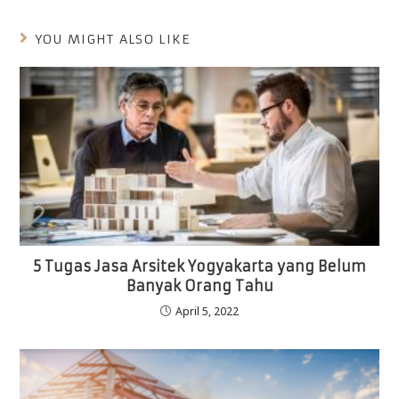
YOU MIGHT ALSO LIKE
5 Tugas Jasa Arsitek Yogyakarta yang Belum
Banyak Orang Tahu
April 5, 2022