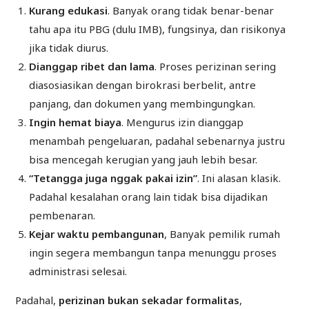
Kurang edukasi
. Banyak orang tidak benar-benar
tahu apa itu PBG (dulu IMB), fungsinya, dan risikonya
jika tidak diurus.
Dianggap ribet dan lama
. Proses perizinan sering
diasosiasikan dengan birokrasi berbelit, antre
panjang, dan dokumen yang membingungkan.
Ingin hemat biaya
. Mengurus izin dianggap
menambah pengeluaran, padahal sebenarnya justru
bisa mencegah kerugian yang jauh lebih besar.
“Tetangga juga nggak pakai izin”
. Ini alasan klasik.
Padahal kesalahan orang lain tidak bisa dijadikan
pembenaran.
Kejar waktu pembangunan
, Banyak pemilik rumah
ingin segera membangun tanpa menunggu proses
administrasi selesai.
Padahal,
perizinan bukan sekadar formalitas
,