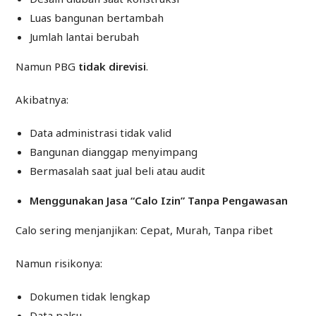
Luas bangunan bertambah
Jumlah lantai berubah
Namun PBG
tidak direvisi
.
Akibatnya:
Data administrasi tidak valid
Bangunan dianggap menyimpang
Bermasalah saat jual beli atau audit
Menggunakan Jasa “Calo Izin” Tanpa Pengawasan
Calo sering menjanjikan: Cepat, Murah, Tanpa ribet
Namun risikonya:
Dokumen tidak lengkap
Data palsu