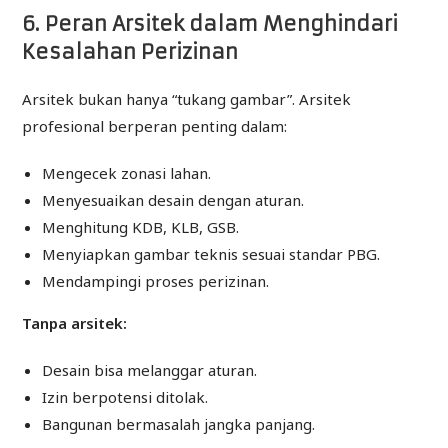
6. Peran Arsitek dalam Menghindari
Kesalahan Perizinan
Arsitek bukan hanya “tukang gambar”. Arsitek
profesional berperan penting dalam:
Mengecek zonasi lahan.
Menyesuaikan desain dengan aturan.
Menghitung KDB, KLB, GSB.
Menyiapkan gambar teknis sesuai standar PBG.
Mendampingi proses perizinan.
Tanpa arsitek:
Desain bisa melanggar aturan.
Izin berpotensi ditolak.
Bangunan bermasalah jangka panjang.