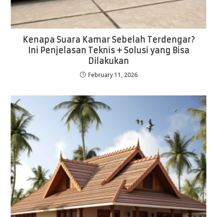
Kenapa Suara Kamar Sebelah Terdengar?
Ini Penjelasan Teknis + Solusi yang Bisa
Dilakukan
February 11, 2026