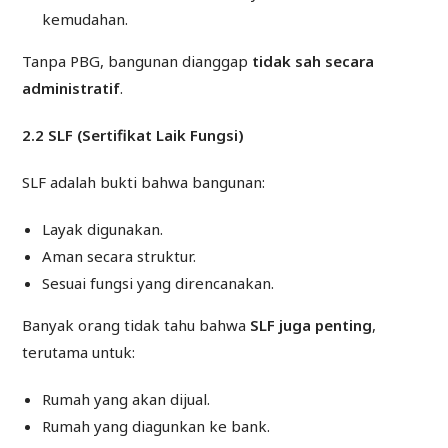
kemudahan.
Tanpa PBG, bangunan dianggap
tidak sah secara
administratif
.
2.2 SLF (Sertifikat Laik Fungsi)
SLF adalah bukti bahwa bangunan:
Layak digunakan.
Aman secara struktur.
Sesuai fungsi yang direncanakan.
Banyak orang tidak tahu bahwa
SLF juga penting
,
terutama untuk:
Rumah yang akan dijual.
Rumah yang diagunkan ke bank.