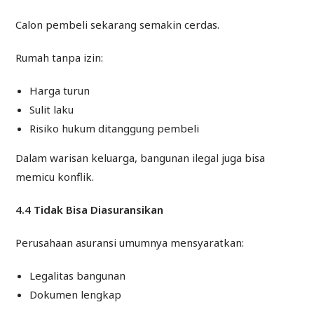
Calon pembeli sekarang semakin cerdas.
Rumah tanpa izin:
Harga turun
Sulit laku
Risiko hukum ditanggung pembeli
Dalam warisan keluarga, bangunan ilegal juga bisa
memicu konflik.
4.4 Tidak Bisa Diasuransikan
Perusahaan asuransi umumnya mensyaratkan:
Legalitas bangunan
Dokumen lengkap