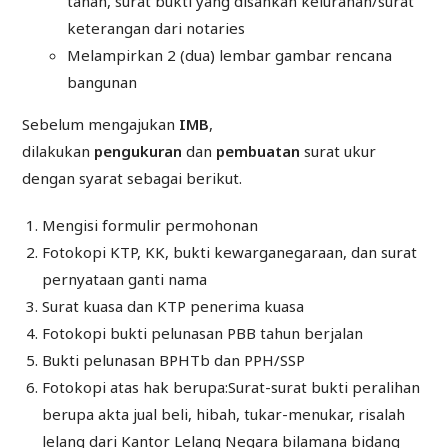
tanah, surat bukti yang disahkan kelurahan/surat
keterangan dari notaries
Melampirkan 2 (dua) lembar gambar rencana
bangunan
Sebelum mengajukan
IMB
,
dilakukan
pengukuran
dan
pembuatan
surat ukur
dengan syarat sebagai berikut.
Mengisi formulir permohonan
Fotokopi KTP, KK, bukti kewarganegaraan, dan surat
pernyataan ganti nama
Surat kuasa dan KTP penerima kuasa
Fotokopi bukti pelunasan PBB tahun berjalan
Bukti pelunasan BPHTb dan PPH/SSP
Fotokopi atas hak berupa:Surat-surat bukti peralihan
berupa akta jual beli, hibah, tukar-menukar, risalah
lelang dari Kantor Lelang Negara bilamana bidang