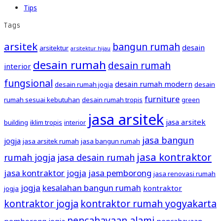
Tips
Tags
arsitek
bangun rumah
desain
arsitektur
arsitektur hijau
desain rumah
desain rumah
interior
fungsional
desain rumah modern
desain rumah jogja
desain
furniture
rumah sesuai kebutuhan
desain rumah tropis
green
jasa arsitek
jasa arsitek
building
iklim tropis
interior
jasa bangun
jogja
jasa arsitek rumah
jasa bangun rumah
jasa kontraktor
rumah jogja
jasa desain rumah
jasa kontraktor jogja
jasa pemborong
jasa renovasi rumah
jogja
kesalahan bangun rumah
kontraktor
jogja
kontraktor jogja
kontraktor rumah yogyakarta
pencahayaan alami
pemborong jogja
pencahayaan