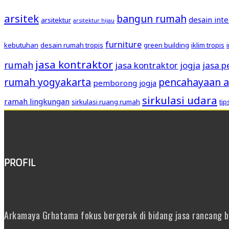
arsitek
bangun rumah
desain inte
arsitektur
arsitektur hijau
furniture
kebutuhan
desain rumah tropis
green building
iklim tropis
jasa kontraktor
rumah
jasa kontraktor jogja
jasa 
rumah yogyakarta
pencahayaan a
pemborong jogja
sirkulasi udara
ramah lingkungan
sirkulasi ruang rumah
ti
PROFIL
Arkamaya Grhatama fokus bergerak di bidang jasa rancang ban