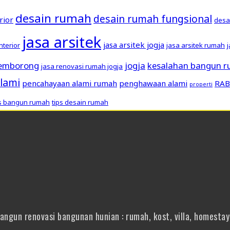
desain rumah
desain rumah fungsional
rior
desa
jasa arsitek
jasa arsitek jogja
interior
jasa arsitek rumah
pemborong
jogja
kesalahan bangun 
jasa renovasi rumah jogja
lami
pencahayaan alami rumah
penghawaan alami
RAB
properti
ps bangun rumah
tips desain rumah
gun renovasi bangunan hunian : rumah, kost, villa, homestay 