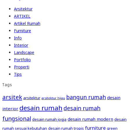
Arsitektur
ARTIKEL
Artikel Rumah
Furniture
Info
Interior
Landscape
Portfolio
Properti
Tips
Tags
arsitek
bangun rumah
desain
arsitektur
arsitektur hijau
desain rumah
desain rumah
interior
fungsional
desain rumah modern
desain rumah jogja
desain
furniture
rumah sesuai kebutuhan
desain rumah tropis
green