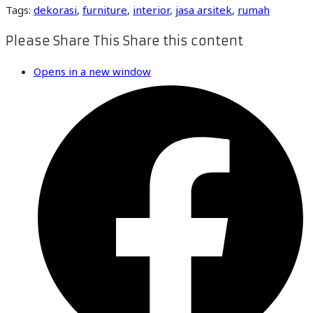
Tags
:
dekorasi
,
furniture
,
interior
,
jasa arsitek
,
rumah
Please Share This
Share this content
Opens in a new window