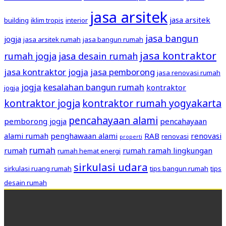
jasa arsitek
jasa arsitek
building
iklim tropis
interior
jasa bangun
jogja
jasa arsitek rumah
jasa bangun rumah
jasa kontraktor
rumah jogja
jasa desain rumah
jasa kontraktor jogja
jasa pemborong
jasa renovasi rumah
jogja
kesalahan bangun rumah
kontraktor
jogja
kontraktor jogja
kontraktor rumah yogyakarta
pencahayaan alami
pemborong jogja
pencahayaan
alami rumah
penghawaan alami
RAB
renovasi
renovasi
properti
rumah
rumah
rumah ramah lingkungan
rumah hemat energi
sirkulasi udara
sirkulasi ruang rumah
tips bangun rumah
tips
desain rumah