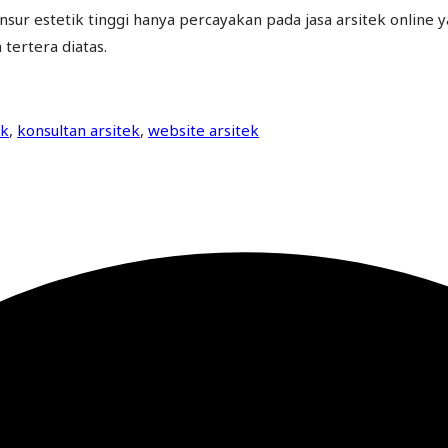
ur estetik tinggi hanya percayakan pada jasa arsitek online y
tertera diatas.
ek
,
konsultan arsitek
,
website arsitek