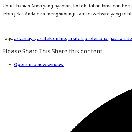
Untuk hunian Anda yang nyaman, kokoh, tahan lama dan beruns
lebih jelas Anda bisa menghubungi kami di website yang telah 
Tags
:
arkamaya
,
arsitek online
,
arsitek profesional
,
jasa arsit
Please Share This
Share this content
Opens in a new window