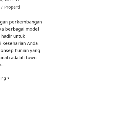
/
Properti
engan perkembangan
ka berbagai model
 hadir untuk
 keseharian Anda.
 konsep hunian yang
inati adalah town
n…
ding