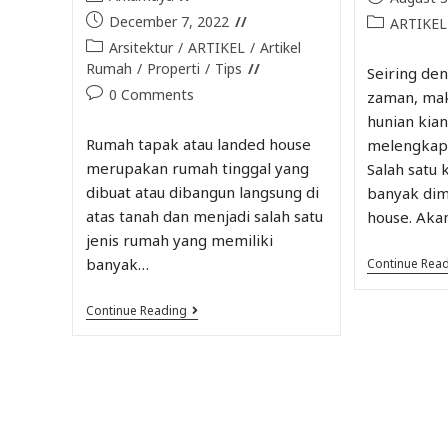
December 7, 2022
ARTIKEL
Arsitektur
/
ARTIKEL
/
Artikel
Rumah
/
Properti
/
Tips
Seiring d
0 Comments
zaman, ma
hunian kian
Rumah tapak atau landed house
melengkapi
merupakan rumah tinggal yang
Salah satu
dibuat atau dibangun langsung di
banyak dim
atas tanah dan menjadi salah satu
house. Aka
jenis rumah yang memiliki
banyak…
Continue Rea
Continue Reading