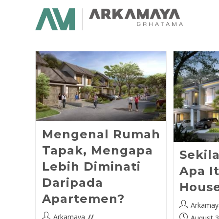
Mengenal Rumah
Tapak, Mengapa
Sekil
Lebih Diminati
Apa I
Daripada
Hous
Apartemen?
Arkamay
Arkamaya
August 3