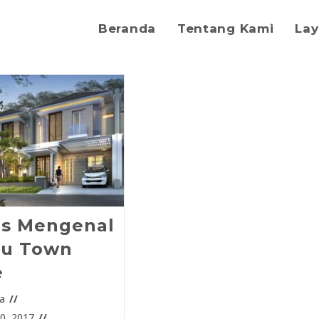
Beranda
Tentang Kami
La
as Mengenal
tu Town
e
a
0, 2017