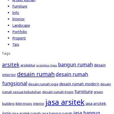
Furniture
Info
Interior
Landscape
Portfolio
Properti
Tips
Tags
arsitek
bangun rumah
desain
arsitektur
arsitektur hijau
desain rumah
desain rumah
interior
fungsional
desain rumah modern
desain rumah jogja
desain
furniture
rumah sesuai kebutuhan
desain rumah tropis
green
jasa arsitek
jasa arsitek
building
iklim tropis
interior
jasa bangun
jogja
jasa arsitek rumah
jasa bangun rumah