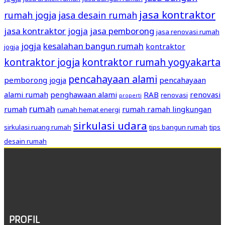
jasa kontraktor
rumah jogja
jasa desain rumah
jasa kontraktor jogja
jasa pemborong
jasa renovasi rumah
jogja
kesalahan bangun rumah
kontraktor
jogja
kontraktor jogja
kontraktor rumah yogyakarta
pencahayaan alami
pemborong jogja
pencahayaan
alami rumah
penghawaan alami
RAB
renovasi
renovasi
properti
rumah
rumah
rumah ramah lingkungan
rumah hemat energi
sirkulasi udara
sirkulasi ruang rumah
tips bangun rumah
tips
desain rumah
PROFIL