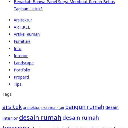
Benarkah Bahwa Panel Surya Membuat Rumah Bebas
Tagihan Listrik?
Arsitektur
ARTIKEL
Artikel Rumah
Furniture
Info
Interior
Landscape
Portfolio
Properti
Tips
Tags
arsitek
bangun rumah
desain
arsitektur
arsitektur hijau
desain rumah
desain rumah
interior
fungsional