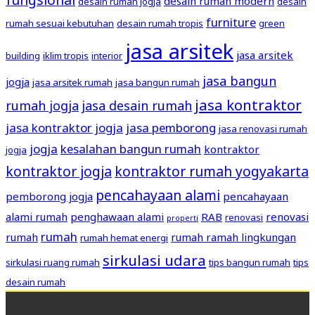
desain rumah modern
desain rumah jogja
desain
furniture
rumah sesuai kebutuhan
desain rumah tropis
green
jasa arsitek
jasa arsitek
building
iklim tropis
interior
jasa bangun
jogja
jasa arsitek rumah
jasa bangun rumah
jasa kontraktor
rumah jogja
jasa desain rumah
jasa kontraktor jogja
jasa pemborong
jasa renovasi rumah
jogja
kesalahan bangun rumah
kontraktor
jogja
kontraktor jogja
kontraktor rumah yogyakarta
pencahayaan alami
pemborong jogja
pencahayaan
alami rumah
penghawaan alami
RAB
renovasi
renovasi
properti
rumah
rumah
rumah ramah lingkungan
rumah hemat energi
sirkulasi udara
sirkulasi ruang rumah
tips bangun rumah
tips
desain rumah