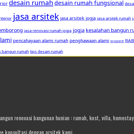
desain rumah
desain rumah fungsional
rior
desa
jasa arsitek
jasa arsitek jogja
interior
jasa arsitek rumah
pemborong
jogja
kesalahan bangun 
jasa renovasi rumah jogja
lami
pencahayaan alami rumah
penghawaan alami
RAB
properti
ps bangun rumah
tips desain rumah
gun renovasi bangunan hunian : rumah, kost, villa, homestay 
e konsultasi dengan arsitek kami