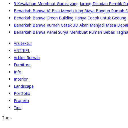
5 Kesalahan Membuat Garasi yang Jarang Disadari Pemilik R
Benarkah Bahwa AI Bisa Menghitung Biaya Bangun Rumah S
Benarkah Bahwa Green Building Hanya Cocok untuk Gedung 
Benarkah Bahwa Rumah Cetak 3D Akan Menjadi Masa Depa
Benarkah Bahwa Panel Surya Membuat Rumah Bebas Tagihan
Arsitektur
ARTIKEL
Artikel Rumah
Furniture
Info
Interior
Landscape
Portfolio
Properti
Tips
Tags