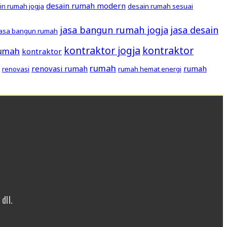
desain rumah modern
in rumah jogja
desain rumah sesuai
jasa bangun rumah jogja
jasa desain
jasa bangun rumah
kontraktor jogja
kontraktor
rumah
kontraktor
rumah
renovasi rumah
rumah
renovasi
rumah hemat energi
dll.