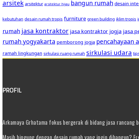
arsitek
bangun rumah
desain inte
arsitektur
arsitektur hijau
furniture
kebutuhan
desain rumah tropis
green building
iklim tropis
jasa kontraktor
rumah
jasa kontraktor jogja
jasa 
rumah yogyakarta
pencahayaan a
pemborong jogja
sirkulasi udara
ramah lingkungan
sirkulasi ruang rumah
ti
PROFIL
Arkamaya Grhatama fokus bergerak di bidang jasa rancang ban
Masih bingung dengan desain rumah yang ingin dibangun? Fre