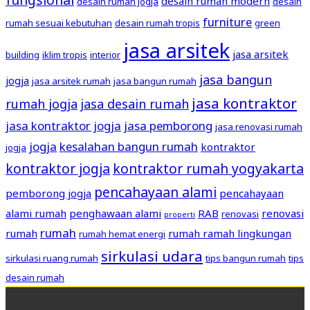
desain rumah modern
desain rumah jogja
desain
furniture
rumah sesuai kebutuhan
desain rumah tropis
green
jasa arsitek
jasa arsitek
building
iklim tropis
interior
jasa bangun
jogja
jasa arsitek rumah
jasa bangun rumah
jasa kontraktor
rumah jogja
jasa desain rumah
jasa kontraktor jogja
jasa pemborong
jasa renovasi rumah
jogja
kesalahan bangun rumah
kontraktor
jogja
kontraktor jogja
kontraktor rumah yogyakarta
pencahayaan alami
pemborong jogja
pencahayaan
alami rumah
penghawaan alami
RAB
renovasi
renovasi
properti
rumah
rumah
rumah ramah lingkungan
rumah hemat energi
sirkulasi udara
sirkulasi ruang rumah
tips bangun rumah
tips
desain rumah