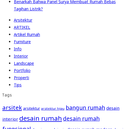
Benarkah Bahwa Panel Surya Membuat Rumah Bebas
Tagihan Listrik?
Arsitektur
ARTIKEL
Artikel Rumah
Furniture
Info
Interior
Landscape
Portfolio
Properti
Tips
Tags
arsitek
bangun rumah
desain
arsitektur
arsitektur hijau
desain rumah
desain rumah
interior
fungsional