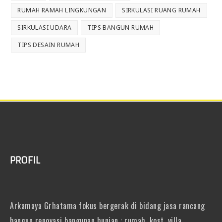
RUMAH RAMAH LINGKUNGAN
SIRKULASI RUANG RUMAH
SIRKULASI UDARA
TIPS BANGUN RUMAH
TIPS DESAIN RUMAH
PROFIL
Arkamaya Grhatama fokus bergerak di bidang jasa rancang
bangun renovasi bangunan hunian : rumah, kost, villa,