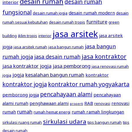
desain rumah
desain rumah
interior
fungsional
desain rumah modern
desain rumah jogja
desain
furniture
rumah sesuai kebutuhan
desain rumah tropis
green
jasa arsitek
jasa arsitek
building
iklim tropis
interior
jasa bangun
jogja
jasa arsitek rumah
jasa bangun rumah
jasa kontraktor
rumah jogja
jasa desain rumah
jasa kontraktor jogja
jasa pemborong
jasa renovasi rumah
jogja
kesalahan bangun rumah
kontraktor
jogja
kontraktor jogja
kontraktor rumah yogyakarta
pencahayaan alami
pemborong jogja
pencahayaan
alami rumah
penghawaan alami
RAB
renovasi
renovasi
properti
rumah
rumah
rumah ramah lingkungan
rumah hemat energi
sirkulasi udara
sirkulasi ruang rumah
tips bangun rumah
tips
desain rumah