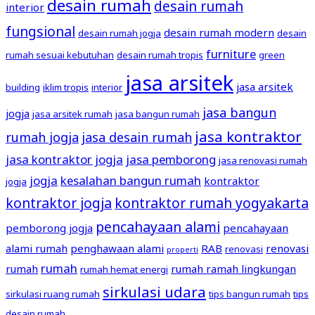
desain rumah
desain rumah
interior
fungsional
desain rumah modern
desain rumah jogja
desain
furniture
rumah sesuai kebutuhan
desain rumah tropis
green
jasa arsitek
jasa arsitek
building
iklim tropis
interior
jasa bangun
jogja
jasa arsitek rumah
jasa bangun rumah
jasa kontraktor
rumah jogja
jasa desain rumah
jasa kontraktor jogja
jasa pemborong
jasa renovasi rumah
jogja
kesalahan bangun rumah
kontraktor
jogja
kontraktor jogja
kontraktor rumah yogyakarta
pencahayaan alami
pemborong jogja
pencahayaan
alami rumah
penghawaan alami
RAB
renovasi
renovasi
properti
rumah
rumah
rumah ramah lingkungan
rumah hemat energi
sirkulasi udara
sirkulasi ruang rumah
tips bangun rumah
tips
desain rumah