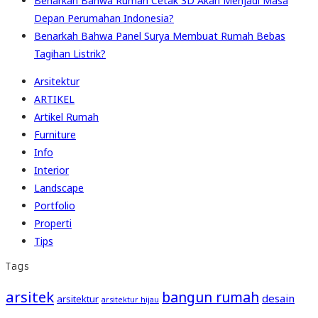
Benarkah Bahwa Rumah Cetak 3D Akan Menjadi Masa
Depan Perumahan Indonesia?
Benarkah Bahwa Panel Surya Membuat Rumah Bebas
Tagihan Listrik?
Arsitektur
ARTIKEL
Artikel Rumah
Furniture
Info
Interior
Landscape
Portfolio
Properti
Tips
Tags
arsitek
bangun rumah
desain
arsitektur
arsitektur hijau