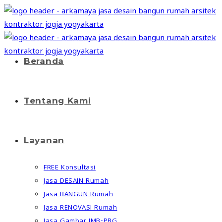
Skip
to
content
Beranda
Tentang Kami
Layanan
FREE Konsultasi
Jasa DESAIN Rumah
Jasa BANGUN Rumah
Jasa RENOVASI Rumah
Jasa Gambar IMB-PBG