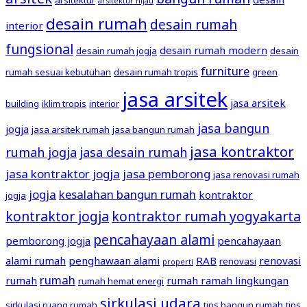
arsitektur hijau
desain rumah
desain rumah
interior
fungsional
desain rumah modern
desain rumah jogja
desain
furniture
rumah sesuai kebutuhan
desain rumah tropis
green
jasa arsitek
jasa arsitek
building
iklim tropis
interior
jasa bangun
jogja
jasa arsitek rumah
jasa bangun rumah
jasa kontraktor
rumah jogja
jasa desain rumah
jasa kontraktor jogja
jasa pemborong
jasa renovasi rumah
jogja
kesalahan bangun rumah
kontraktor
jogja
kontraktor jogja
kontraktor rumah yogyakarta
pencahayaan alami
pemborong jogja
pencahayaan
alami rumah
penghawaan alami
RAB
renovasi
renovasi
properti
rumah
rumah
rumah ramah lingkungan
rumah hemat energi
sirkulasi udara
sirkulasi ruang rumah
tips bangun rumah
tips