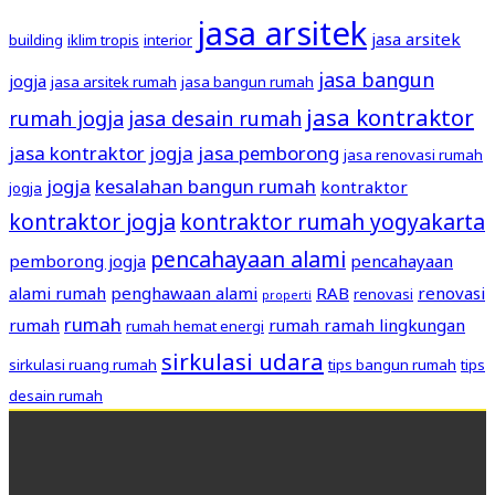
jasa arsitek
jasa arsitek
building
iklim tropis
interior
jasa bangun
jogja
jasa arsitek rumah
jasa bangun rumah
jasa kontraktor
rumah jogja
jasa desain rumah
jasa kontraktor jogja
jasa pemborong
jasa renovasi rumah
jogja
kesalahan bangun rumah
kontraktor
jogja
kontraktor jogja
kontraktor rumah yogyakarta
pencahayaan alami
pemborong jogja
pencahayaan
alami rumah
penghawaan alami
RAB
renovasi
renovasi
properti
rumah
rumah
rumah ramah lingkungan
rumah hemat energi
sirkulasi udara
sirkulasi ruang rumah
tips bangun rumah
tips
desain rumah