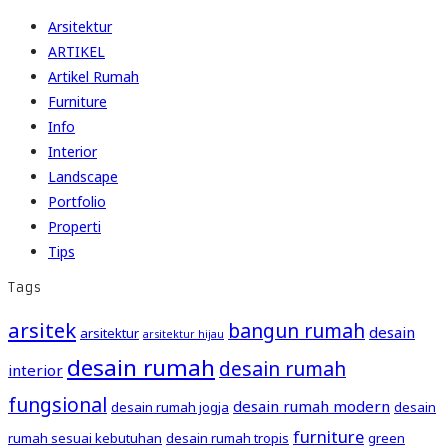
Arsitektur
ARTIKEL
Artikel Rumah
Furniture
Info
Interior
Landscape
Portfolio
Properti
Tips
Tags
arsitek
bangun rumah
desain
arsitektur
arsitektur hijau
desain rumah
desain rumah
interior
fungsional
desain rumah modern
desain rumah jogja
desain
furniture
rumah sesuai kebutuhan
desain rumah tropis
green