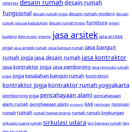
desain rumah
desain rumah
interior
fungsional
desain rumah modern
desain rumah jogja
desain
furniture
rumah sesuai kebutuhan
desain rumah tropis
green
jasa arsitek
jasa arsitek
building
iklim tropis
interior
jasa bangun
jogja
jasa arsitek rumah
jasa bangun rumah
jasa kontraktor
rumah jogja
jasa desain rumah
jasa kontraktor jogja
jasa pemborong
jasa renovasi rumah
jogja
kesalahan bangun rumah
kontraktor
jogja
kontraktor jogja
kontraktor rumah yogyakarta
pencahayaan alami
pemborong jogja
pencahayaan
alami rumah
penghawaan alami
RAB
renovasi
renovasi
properti
rumah
rumah
rumah ramah lingkungan
rumah hemat energi
sirkulasi udara
sirkulasi ruang rumah
tips bangun rumah
tips
desain rumah