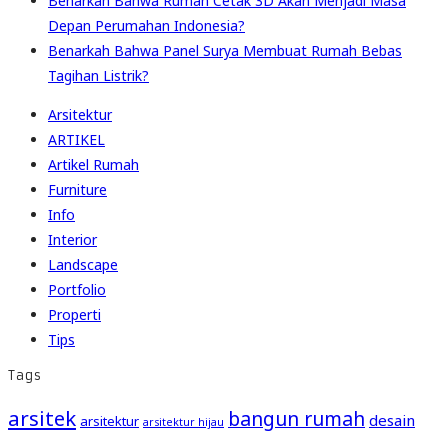
Benarkah Bahwa Rumah Cetak 3D Akan Menjadi Masa
Depan Perumahan Indonesia?
Benarkah Bahwa Panel Surya Membuat Rumah Bebas
Tagihan Listrik?
Arsitektur
ARTIKEL
Artikel Rumah
Furniture
Info
Interior
Landscape
Portfolio
Properti
Tips
Tags
arsitek
bangun rumah
desain
arsitektur
arsitektur hijau