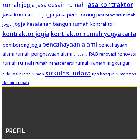
jasa kontraktor
rumah jogja
jasa desain rumah
jasa kontraktor jogja
jasa pemborong
jasa renovasi rumah
jogja
kesalahan bangun rumah
kontraktor
jogja
kontraktor jogja
kontraktor rumah yogyakarta
pencahayaan alami
pemborong jogja
pencahayaan
alami rumah
penghawaan alami
RAB
renovasi
renovasi
properti
rumah
rumah
rumah ramah lingkungan
rumah hemat energi
sirkulasi udara
sirkulasi ruang rumah
tips bangun rumah
tips
desain rumah
PROFIL