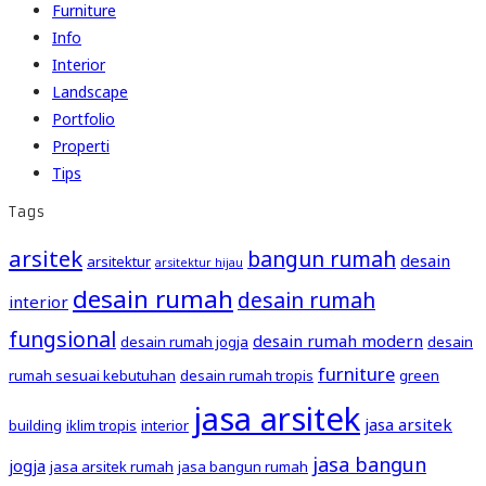
Furniture
Info
Interior
Landscape
Portfolio
Properti
Tips
Tags
arsitek
bangun rumah
desain
arsitektur
arsitektur hijau
desain rumah
desain rumah
interior
fungsional
desain rumah modern
desain rumah jogja
desain
furniture
rumah sesuai kebutuhan
desain rumah tropis
green
jasa arsitek
jasa arsitek
building
iklim tropis
interior
jasa bangun
jogja
jasa arsitek rumah
jasa bangun rumah