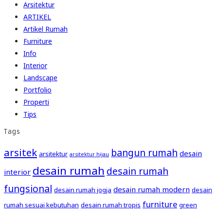
Arsitektur
ARTIKEL
Artikel Rumah
Furniture
Info
Interior
Landscape
Portfolio
Properti
Tips
Tags
arsitek
bangun rumah
desain
arsitektur
arsitektur hijau
desain rumah
desain rumah
interior
fungsional
desain rumah modern
desain rumah jogja
desain
furniture
rumah sesuai kebutuhan
desain rumah tropis
green