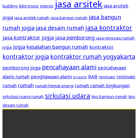
jasa arsitek
jasa arsitek
building
iklim tropis
interior
jasa bangun
jogja
jasa arsitek rumah
jasa bangun rumah
jasa kontraktor
rumah jogja
jasa desain rumah
jasa kontraktor jogja
jasa pemborong
jasa renovasi rumah
jogja
kesalahan bangun rumah
kontraktor
jogja
kontraktor jogja
kontraktor rumah yogyakarta
pencahayaan alami
pemborong jogja
pencahayaan
alami rumah
penghawaan alami
RAB
renovasi
renovasi
properti
rumah
rumah
rumah ramah lingkungan
rumah hemat energi
sirkulasi udara
sirkulasi ruang rumah
tips bangun rumah
tips
desain rumah