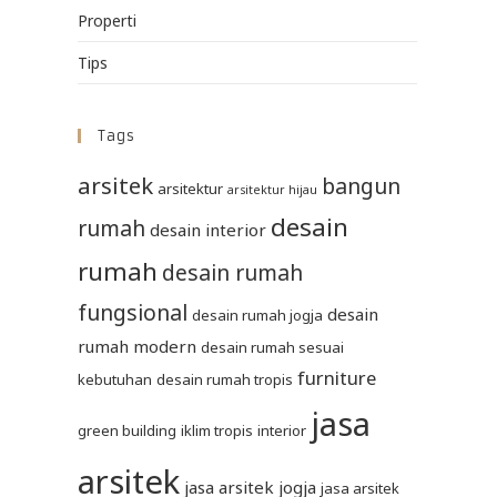
Properti
Tips
Tags
arsitek
bangun
arsitektur
arsitektur hijau
desain
rumah
desain interior
rumah
desain rumah
fungsional
desain
desain rumah jogja
rumah modern
desain rumah sesuai
furniture
kebutuhan
desain rumah tropis
jasa
green building
iklim tropis
interior
arsitek
jasa arsitek jogja
jasa arsitek