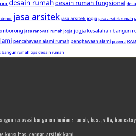
desain rumah
desain rumah fungsional
rior
desa
jasa arsitek
jasa arsitek jogja
interior
jasa arsitek rumah
pemborong
jogja
kesalahan bangun 
jasa renovasi rumah jogja
lami
pencahayaan alami rumah
penghawaan alami
RAB
properti
ps bangun rumah
tips desain rumah
gun renovasi bangunan hunian : rumah, kost, villa, homestay 
e konsultasi dengan arsitek kami