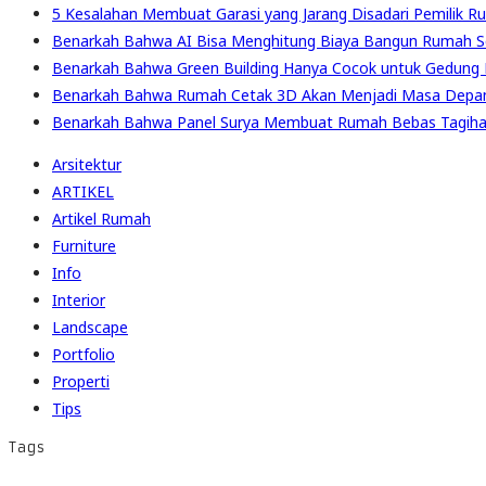
5 Kesalahan Membuat Garasi yang Jarang Disadari Pemilik R
Benarkah Bahwa AI Bisa Menghitung Biaya Bangun Rumah S
Benarkah Bahwa Green Building Hanya Cocok untuk Gedung 
Benarkah Bahwa Rumah Cetak 3D Akan Menjadi Masa Depa
Benarkah Bahwa Panel Surya Membuat Rumah Bebas Tagihan
Arsitektur
ARTIKEL
Artikel Rumah
Furniture
Info
Interior
Landscape
Portfolio
Properti
Tips
Tags