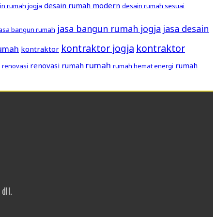
desain rumah modern
in rumah jogja
desain rumah sesuai
jasa bangun rumah jogja
jasa desain
jasa bangun rumah
kontraktor jogja
kontraktor
rumah
kontraktor
rumah
renovasi rumah
rumah
renovasi
rumah hemat energi
dll.