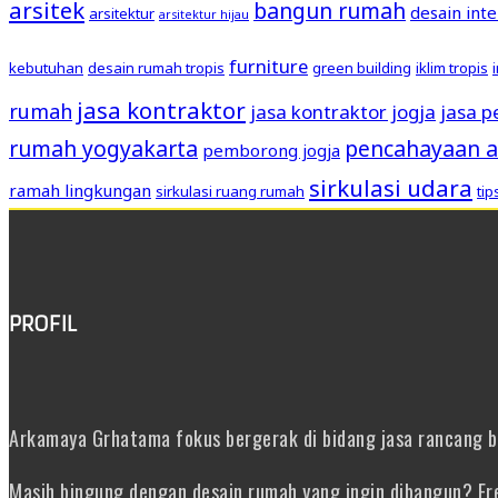
arsitek
bangun rumah
desain inte
arsitektur
arsitektur hijau
furniture
kebutuhan
desain rumah tropis
green building
iklim tropis
jasa kontraktor
rumah
jasa kontraktor jogja
jasa 
rumah yogyakarta
pencahayaan a
pemborong jogja
sirkulasi udara
ramah lingkungan
sirkulasi ruang rumah
ti
PROFIL
Arkamaya Grhatama fokus bergerak di bidang jasa rancang ban
Masih bingung dengan desain rumah yang ingin dibangun? Fre