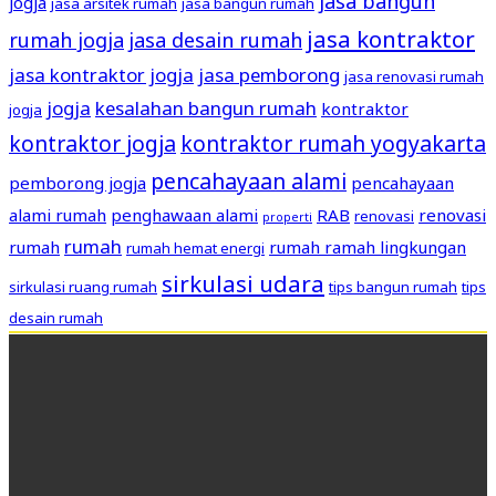
jasa bangun
jogja
jasa arsitek rumah
jasa bangun rumah
jasa kontraktor
rumah jogja
jasa desain rumah
jasa kontraktor jogja
jasa pemborong
jasa renovasi rumah
jogja
kesalahan bangun rumah
kontraktor
jogja
kontraktor jogja
kontraktor rumah yogyakarta
pencahayaan alami
pemborong jogja
pencahayaan
alami rumah
penghawaan alami
RAB
renovasi
renovasi
properti
rumah
rumah
rumah ramah lingkungan
rumah hemat energi
sirkulasi udara
sirkulasi ruang rumah
tips bangun rumah
tips
desain rumah