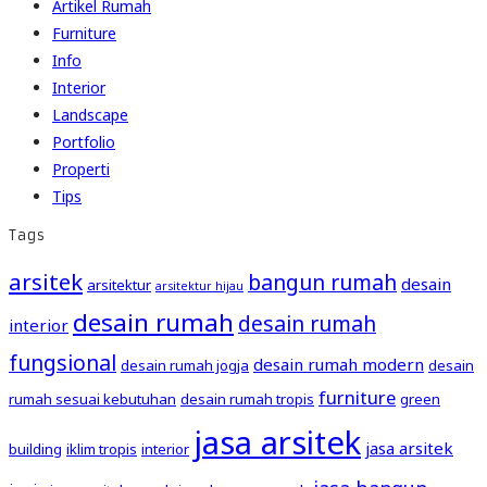
Artikel Rumah
Furniture
Info
Interior
Landscape
Portfolio
Properti
Tips
Tags
arsitek
bangun rumah
desain
arsitektur
arsitektur hijau
desain rumah
desain rumah
interior
fungsional
desain rumah modern
desain rumah jogja
desain
furniture
rumah sesuai kebutuhan
desain rumah tropis
green
jasa arsitek
jasa arsitek
building
iklim tropis
interior