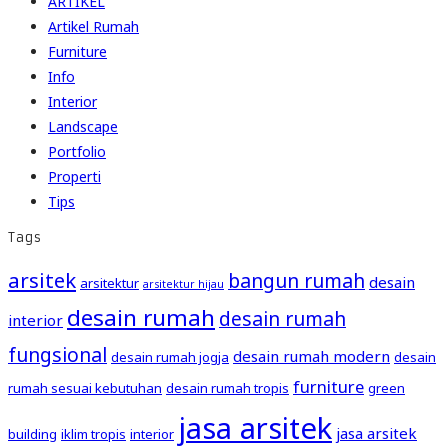
ARTIKEL
Artikel Rumah
Furniture
Info
Interior
Landscape
Portfolio
Properti
Tips
Tags
arsitek
bangun rumah
desain
arsitektur
arsitektur hijau
desain rumah
desain rumah
interior
fungsional
desain rumah modern
desain rumah jogja
desain
furniture
rumah sesuai kebutuhan
desain rumah tropis
green
jasa arsitek
jasa arsitek
building
iklim tropis
interior