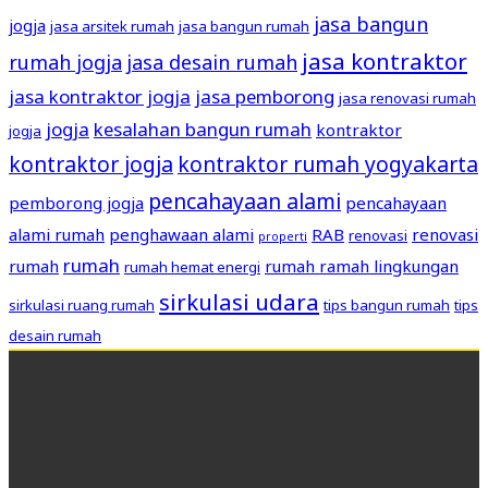
jasa bangun
jogja
jasa arsitek rumah
jasa bangun rumah
jasa kontraktor
rumah jogja
jasa desain rumah
jasa kontraktor jogja
jasa pemborong
jasa renovasi rumah
jogja
kesalahan bangun rumah
kontraktor
jogja
kontraktor jogja
kontraktor rumah yogyakarta
pencahayaan alami
pemborong jogja
pencahayaan
alami rumah
penghawaan alami
RAB
renovasi
renovasi
properti
rumah
rumah
rumah ramah lingkungan
rumah hemat energi
sirkulasi udara
sirkulasi ruang rumah
tips bangun rumah
tips
desain rumah