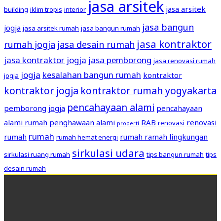
jasa arsitek
jasa arsitek
building
iklim tropis
interior
jasa bangun
jogja
jasa arsitek rumah
jasa bangun rumah
jasa kontraktor
rumah jogja
jasa desain rumah
jasa kontraktor jogja
jasa pemborong
jasa renovasi rumah
jogja
kesalahan bangun rumah
kontraktor
jogja
kontraktor jogja
kontraktor rumah yogyakarta
pencahayaan alami
pemborong jogja
pencahayaan
alami rumah
penghawaan alami
RAB
renovasi
renovasi
properti
rumah
rumah
rumah ramah lingkungan
rumah hemat energi
sirkulasi udara
sirkulasi ruang rumah
tips bangun rumah
tips
desain rumah