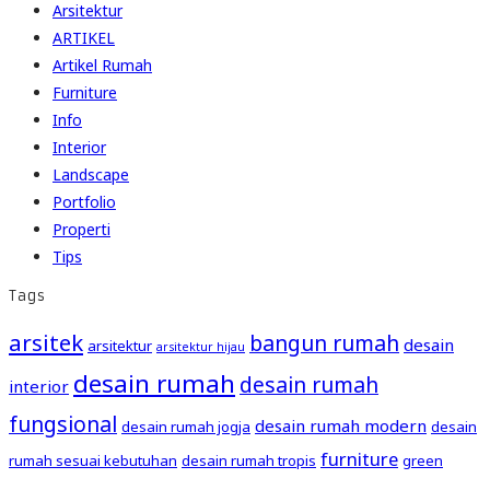
Arsitektur
ARTIKEL
Artikel Rumah
Furniture
Info
Interior
Landscape
Portfolio
Properti
Tips
Tags
arsitek
bangun rumah
desain
arsitektur
arsitektur hijau
desain rumah
desain rumah
interior
fungsional
desain rumah modern
desain rumah jogja
desain
furniture
rumah sesuai kebutuhan
desain rumah tropis
green