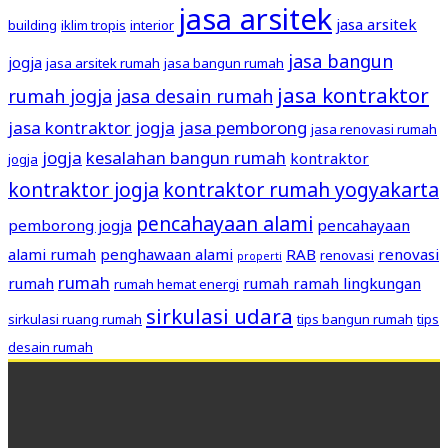
jasa arsitek
jasa arsitek
building
iklim tropis
interior
jasa bangun
jogja
jasa arsitek rumah
jasa bangun rumah
jasa kontraktor
rumah jogja
jasa desain rumah
jasa kontraktor jogja
jasa pemborong
jasa renovasi rumah
jogja
kesalahan bangun rumah
kontraktor
jogja
kontraktor jogja
kontraktor rumah yogyakarta
pencahayaan alami
pemborong jogja
pencahayaan
alami rumah
penghawaan alami
RAB
renovasi
renovasi
properti
rumah
rumah
rumah ramah lingkungan
rumah hemat energi
sirkulasi udara
sirkulasi ruang rumah
tips bangun rumah
tips
desain rumah