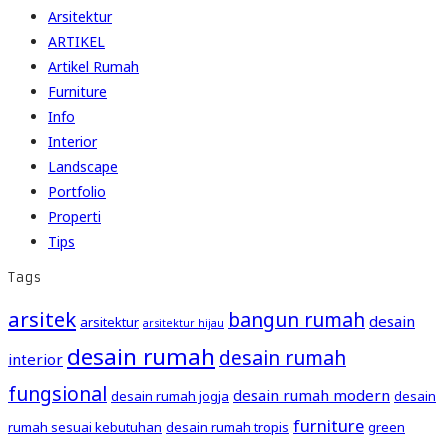
Arsitektur
ARTIKEL
Artikel Rumah
Furniture
Info
Interior
Landscape
Portfolio
Properti
Tips
Tags
arsitek
bangun rumah
desain
arsitektur
arsitektur hijau
desain rumah
desain rumah
interior
fungsional
desain rumah modern
desain rumah jogja
desain
furniture
rumah sesuai kebutuhan
desain rumah tropis
green