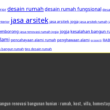
desain rumah
desain rumah fungsional
rior
desa
jasa arsitek
jasa arsitek jogja
interior
jasa arsitek rumah
pemborong
jogja
kesalahan bangun 
jasa renovasi rumah jogja
lami
pencahayaan alami rumah
penghawaan alami
RAB
properti
ps bangun rumah
tips desain rumah
gun renovasi bangunan hunian : rumah, kost, villa, homestay 