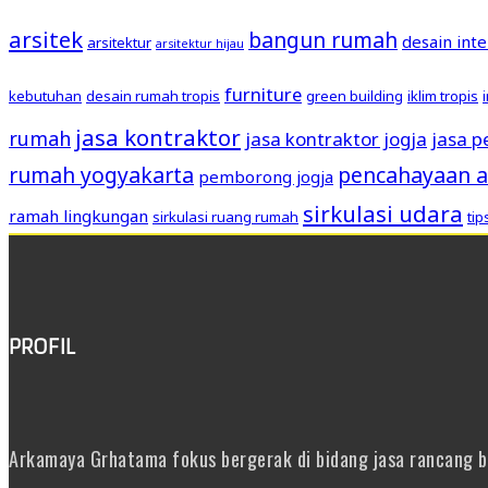
arsitek
bangun rumah
desain inte
arsitektur
arsitektur hijau
furniture
kebutuhan
desain rumah tropis
green building
iklim tropis
jasa kontraktor
rumah
jasa kontraktor jogja
jasa 
rumah yogyakarta
pencahayaan a
pemborong jogja
sirkulasi udara
ramah lingkungan
sirkulasi ruang rumah
ti
PROFIL
Arkamaya Grhatama fokus bergerak di bidang jasa rancang ban