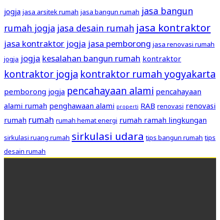
jasa bangun
jogja
jasa arsitek rumah
jasa bangun rumah
jasa kontraktor
rumah jogja
jasa desain rumah
jasa kontraktor jogja
jasa pemborong
jasa renovasi rumah
jogja
kesalahan bangun rumah
kontraktor
jogja
kontraktor jogja
kontraktor rumah yogyakarta
pencahayaan alami
pemborong jogja
pencahayaan
alami rumah
penghawaan alami
RAB
renovasi
renovasi
properti
rumah
rumah
rumah ramah lingkungan
rumah hemat energi
sirkulasi udara
sirkulasi ruang rumah
tips bangun rumah
tips
desain rumah