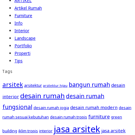
ARTIKEL
Artikel Rumah
Furniture
Info
Interior
Landscape
Portfolio
Properti
Tips
Tags
arsitek
bangun rumah
desain
arsitektur
arsitektur hijau
desain rumah
desain rumah
interior
fungsional
desain rumah modern
desain rumah jogja
desain
furniture
rumah sesuai kebutuhan
desain rumah tropis
green
jasa arsitek
jasa arsitek
building
iklim tropis
interior