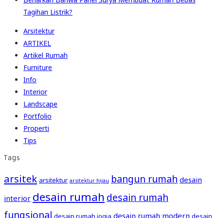
Tagihan Listrik?
Arsitektur
ARTIKEL
Artikel Rumah
Furniture
Info
Interior
Landscape
Portfolio
Properti
Tips
Tags
arsitek
bangun rumah
desain
arsitektur
arsitektur hijau
desain rumah
desain rumah
interior
fungsional
desain rumah modern
desain rumah jogja
desain