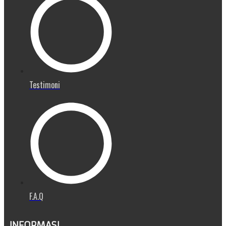
Testimoni
F.A.Q
INFORMASI