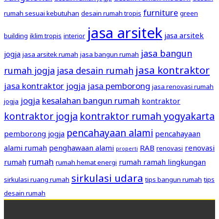
furniture
rumah sesuai kebutuhan
desain rumah tropis
green
jasa arsitek
jasa arsitek
building
iklim tropis
interior
jasa bangun
jogja
jasa arsitek rumah
jasa bangun rumah
jasa kontraktor
rumah jogja
jasa desain rumah
jasa kontraktor jogja
jasa pemborong
jasa renovasi rumah
jogja
kesalahan bangun rumah
kontraktor
jogja
kontraktor jogja
kontraktor rumah yogyakarta
pencahayaan alami
pemborong jogja
pencahayaan
alami rumah
penghawaan alami
RAB
renovasi
renovasi
properti
rumah
rumah
rumah ramah lingkungan
rumah hemat energi
sirkulasi udara
sirkulasi ruang rumah
tips bangun rumah
tips
desain rumah