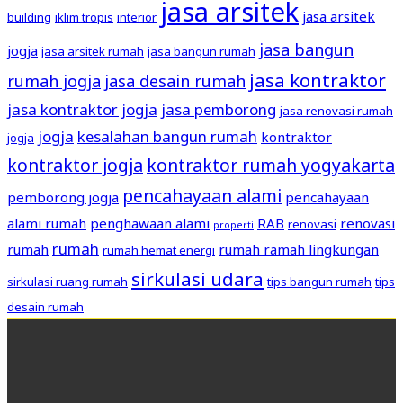
jasa arsitek
jasa arsitek
building
iklim tropis
interior
jasa bangun
jogja
jasa arsitek rumah
jasa bangun rumah
jasa kontraktor
rumah jogja
jasa desain rumah
jasa kontraktor jogja
jasa pemborong
jasa renovasi rumah
jogja
kesalahan bangun rumah
kontraktor
jogja
kontraktor jogja
kontraktor rumah yogyakarta
pencahayaan alami
pemborong jogja
pencahayaan
alami rumah
penghawaan alami
RAB
renovasi
renovasi
properti
rumah
rumah
rumah ramah lingkungan
rumah hemat energi
sirkulasi udara
sirkulasi ruang rumah
tips bangun rumah
tips
desain rumah