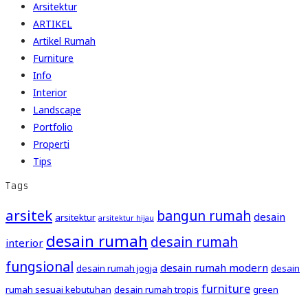
Arsitektur
ARTIKEL
Artikel Rumah
Furniture
Info
Interior
Landscape
Portfolio
Properti
Tips
Tags
arsitek
bangun rumah
desain
arsitektur
arsitektur hijau
desain rumah
desain rumah
interior
fungsional
desain rumah modern
desain rumah jogja
desain
furniture
rumah sesuai kebutuhan
desain rumah tropis
green