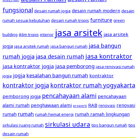
fungsional
desain rumah modern
desain rumah jogja
desain
furniture
rumah sesuai kebutuhan
desain rumah tropis
green
jasa arsitek
jasa arsitek
building
iklim tropis
interior
jasa bangun
jogja
jasa arsitek rumah
jasa bangun rumah
jasa kontraktor
rumah jogja
jasa desain rumah
jasa kontraktor jogja
jasa pemborong
jasa renovasi rumah
jogja
kesalahan bangun rumah
kontraktor
jogja
kontraktor jogja
kontraktor rumah yogyakarta
pencahayaan alami
pemborong jogja
pencahayaan
alami rumah
penghawaan alami
RAB
renovasi
renovasi
properti
rumah
rumah
rumah ramah lingkungan
rumah hemat energi
sirkulasi udara
sirkulasi ruang rumah
tips bangun rumah
tips
desain rumah