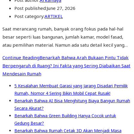
Post author:
Arkamaya
Post published:
June 27, 2026
Post category:
ARTIKEL
Saat merancang rumah, banyak orang fokus pada hal-hal
besar seperti luas bangunan, jumlah kamar, model fasad,
atau pemilihan material. Namun ada satu detail kecil yang…
Continue Reading
Benarkah Bahwa Arah Bukaan Pintu Tidak
Berpengaruh di Ruang? Ini Fakta yang Sering Diabaikan Saat
Mendesain Rumah
5 Kesalahan Membuat Garasi yang Jarang Disadari Pemilik
Rumah, Nomor 4 Sering Bikin Mobil Cepat Rusak!
Benarkah Bahwa AI Bisa Menghitung Biaya Bangun Rumah
Secara Akurat?
Benarkah Bahwa Green Building Hanya Cocok untuk
Gedung Besar?
Benarkah Bahwa Rumah Cetak 3D Akan Menjadi Masa