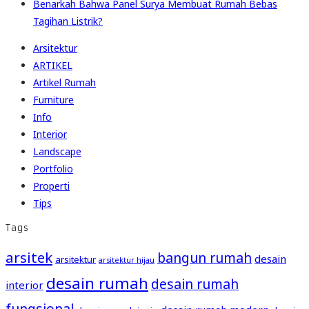
Benarkah Bahwa Panel Surya Membuat Rumah Bebas
Tagihan Listrik?
Arsitektur
ARTIKEL
Artikel Rumah
Furniture
Info
Interior
Landscape
Portfolio
Properti
Tips
Tags
arsitek
bangun rumah
desain
arsitektur
arsitektur hijau
desain rumah
desain rumah
interior
fungsional