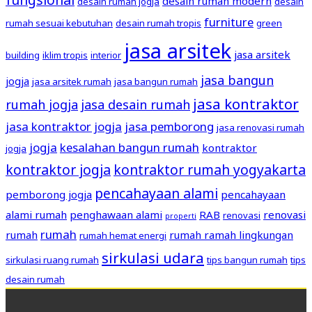
desain rumah modern
desain rumah jogja
desain
furniture
rumah sesuai kebutuhan
desain rumah tropis
green
jasa arsitek
jasa arsitek
building
iklim tropis
interior
jasa bangun
jogja
jasa arsitek rumah
jasa bangun rumah
jasa kontraktor
rumah jogja
jasa desain rumah
jasa kontraktor jogja
jasa pemborong
jasa renovasi rumah
jogja
kesalahan bangun rumah
kontraktor
jogja
kontraktor jogja
kontraktor rumah yogyakarta
pencahayaan alami
pemborong jogja
pencahayaan
alami rumah
penghawaan alami
RAB
renovasi
renovasi
properti
rumah
rumah
rumah ramah lingkungan
rumah hemat energi
sirkulasi udara
sirkulasi ruang rumah
tips bangun rumah
tips
desain rumah