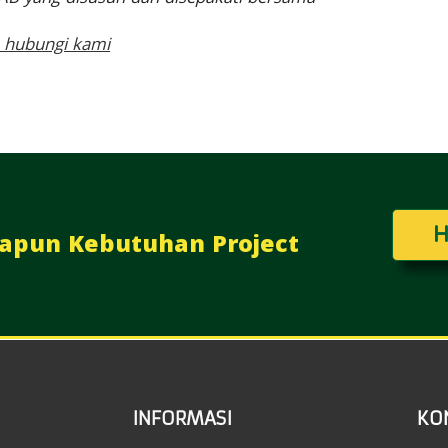
n hubungi kami
H
Apapun Kebutuhan Project
INFORMASI
KO