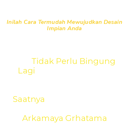
Inilah Cara Termudah Mewujudkan Desain
Impian Anda
Kini
Tidak Perlu Bingung
Lagi
Merealisasikan Ide
Desain Bangunan Jadi
Nyata Sesuai Impian Anda.
Saatnya
Manfaatkan Jasa
Konsultasi Desain Arsitektur
Arkamaya Grhatama