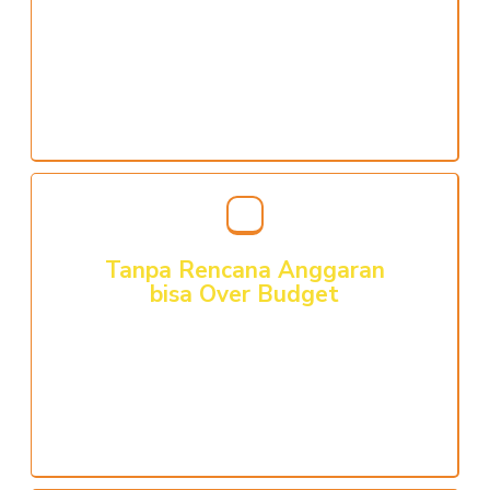
mutlak. Untuk menghindarkan berbagai masalah
teknis di lapangan antara lain gagal struktur,
retak bahkan roboh dapat dilakukan dengan
desain dan perhitungan struktur yang tepat &
terukur
Tanpa Rencana Anggaran
bisa Over Budget
Jika rumah Anda terbangun tanpa perencanaan
biaya, maka resikonya biaya bisa membengkak
drastis dan besar kemungkinan proyek over
budget, sehingga tidak dapat diselesaikan sesuai
dengan rencana yang diharapkan