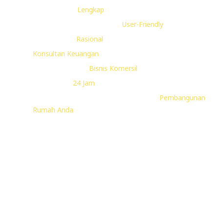
Paket Desain
Lengkap
sesuai Kebutuhan
Produk Desain Aplikatif dan
User-Friendly
Biaya Desain
Rasional
berdasarkan Kualitas
Konsultan Keuangan
Proyek Rumah Anda
Konsultan Teknis
Bisnis Komersil
Anda
Kemudahan
24 Jam
Menghubungi Kami
Layanan Ekstra Pekerjaan Pelaksanaan
Pembangunan
Rumah Anda
Semakin Tertarik?
Bayangkan berapa
banyak kerepotan
yang