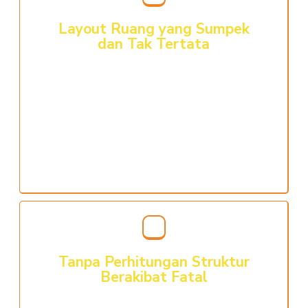
Layout Ruang yang Sumpek
dan Tak Tertata
Jika layout rumah Anda tidak terdesain, tidak
efektif/efisien apalagi menyangkut kenyamanan
sirkulasi, pencahayaan dan penghawaan alami
hasilnya tentu kurang memuaskan dan merasa
tertekan di dalamnya, terlebih investasi
pembangunan rumah dengan budget yang tidak
sedikit
Tanpa Perhitungan Struktur
Berakibat Fatal
Struktur bangunan yang kokoh merupakan hal