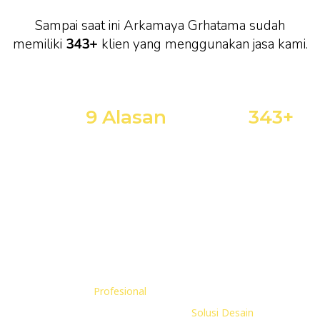
Sampai saat ini Arkamaya Grhatama sudah
memiliki
343+
klien yang menggunakan jasa kami.
Inilah
9 Alasan
Kenapa
343+
Klien Lebih Mempercayakan
Jasa Desain Arkamaya
Grhatama
Tim yang
Profesional
dan Berpengalaman
Kreatif-Inovatif dalam Ide dan
Solusi Desain