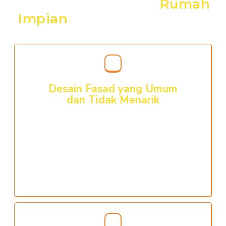
Resiko Membangun
Rumah
Impian
Anda Tanpa Desain
Desain Fasad yang Umum
dan Tidak Menarik
Tentunya Anda tidak ingin jika mempunyai fasad
rumah yang tidak terdesain bagus. Sebaliknya
Anda dan keluarga bisa merasa bangga tinggal di
dalamnya dan juga dengan bangga bisa
mengundang tamu, keluarga maupun tetangga
untuk hadir berkunjung ke rumah indah Anda