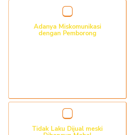
Adanya Miskomunikasi
dengan Pemborong
Dengan tidak ada acuan gambar, bagaimana bila
terjadi perbedaan persepsi antara pemborong
dengan Anda? Setidaknya ada 2 hal. Pertama
adalah meski Anda tidak puas namun berusaha
untuk tetap menempati dalam kondisi tertekan.
Kedua adalah membongkar dan membangun
ulang
Tidak Laku Dijual meski