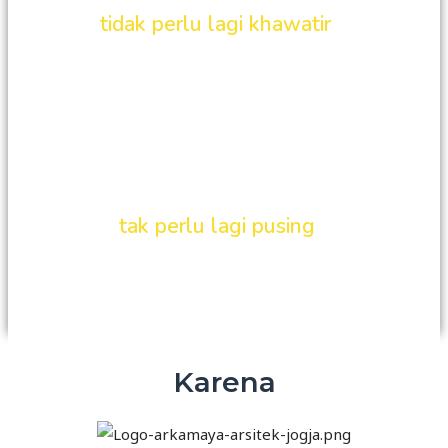
Anda
tidak perlu lagi khawatir
apabila
mengalami kebingungan menuangkan ide
ke dalam bentuk visual, kapan pun dan
dimanapun.
Tak Hanya Itu..
Anda juga
tak perlu lagi pusing
memikirkan
semua hal yang berkaitan tentang desain
bangunan impian Anda.
Karena